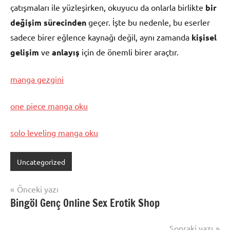
çatışmaları ile yüzleşirken, okuyucu da onlarla birlikte
bir
değişim sürecinden
geçer. İşte bu nedenle, bu eserler
sadece birer eğlence kaynağı değil, aynı zamanda
kişisel
gelişim
ve
anlayış
için de önemli birer araçtır.
manga gezgini
one piece manga oku
solo leveling manga oku
Uncategorized
Yazı
Önceki yazı
Bingöl Genç Online Sex Erotik Shop
gezinmesi
Sonraki yazı