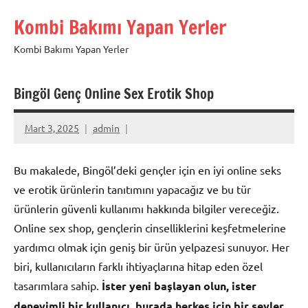
İçeriğe
Kombi Bakımı Yapan Yerler
geç
Kombi Bakımı Yapan Yerler
Bingöl Genç Online Sex Erotik Shop
Mart 3, 2025
admin
Bu makalede, Bingöl’deki gençler için en iyi online seks
ve erotik ürünlerin tanıtımını yapacağız ve bu tür
ürünlerin güvenli kullanımı hakkında bilgiler vereceğiz.
Online sex shop, gençlerin cinselliklerini keşfetmelerine
yardımcı olmak için geniş bir ürün yelpazesi sunuyor. Her
biri, kullanıcıların farklı ihtiyaçlarına hitap eden özel
tasarımlara sahip.
İster yeni başlayan olun, ister
deneyimli bir kullanıcı, burada herkes için bir şeyler