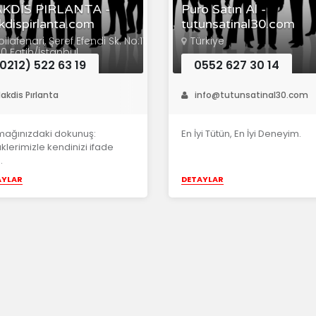
KDİS PIRLANTA -
Puro Satın Al -
dispirlanta.com
tutunsatinal30.com
llafenari, Şeref Efendi Sk. No:11,
Türkiye
0 Fatih/İstanbul
0212) 522 63 19
0552 627 30 14
akdis Pırlanta
info@tutunsatinal30.com
mağınızdaki dokunuş:
En İyi Tütün, En İyi Deneyim.
klerimizle kendinizi ifade
.
AYLAR
DETAYLAR