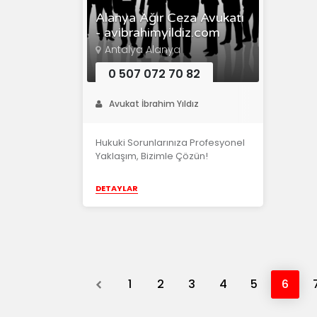
Alanya Ağır Ceza Avukatı
- avibrahimyildiz.com
Antalya Alanya
0 507 072 70 82
Avukat İbrahim Yıldız
Hukuki Sorunlarınıza Profesyonel
Yaklaşım, Bizimle Çözün!
DETAYLAR
Previous
1
2
3
4
5
6