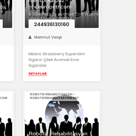
mentöl karpuz -
mzu
hbceuropetr.com
584 Pearcy Avenue Fort Wayne
United States 46804
244936130160
Mahmut Varışlı
Milano Strawberry Superslim
Sigara: Çilek Aromalı İnce
Sigaralar
DETAYLAR
ROBOTIK REHABILITASYON -
.COM
ROBOTIKREHABILITASYON.NET
Robotik Rehabilitasyon