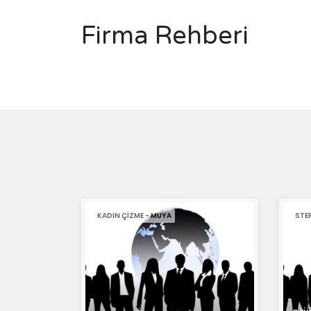
Firma Rehberi
KADIN ÇIZME - MUYA
STE