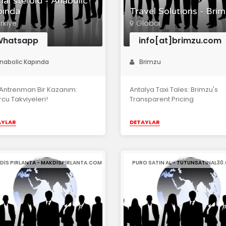
inal steroid - Anabolic
pında
Travel Solutions - Bri
rkiye
Global
Whatsapp
info[at]brimzu.com
nabolic Kapında
Brimzu
Antrenman Bir Kazanım:
Antalya Taxi Tales: Brimzu's
cu Takviyeleri!
Transparent Pricing
AYLAR
DETAYLAR
DİS PIRLANTA - MAKDISPIRLANTA.COM
PURO SATIN AL - TUTUNSATINAL30