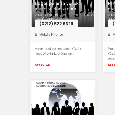
Baget pırlanta yüzük -
MA
makdispirlanta.com
mak
Mollafenari, Şeref Efendi Sk. No:11,
Mo
34120 Fatih/İstanbul
3412
(0212) 522 63 19
(
Makdis Pırlanta
M
Minimalist ve modern: Yüzük
Par
modellerimizle öne çıkın.
Yüzü
edin
DETAYLAR
DET
ALANYA MIRAS AVUKATI -
AVIBRAHIMYILDIZ.COM