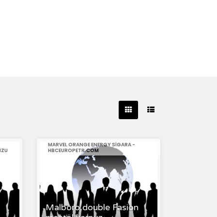
MARVEL ORANGE ENERGY SIGARA -
MZU
HBCEUROPETR.COM
Malboro double Fasion