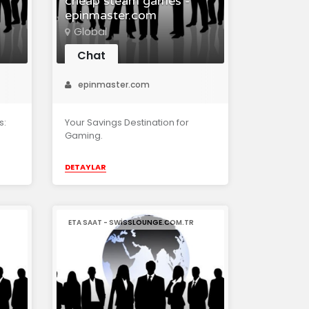
cheap steam games -
epinmaster.com
Global
Chat
epinmaster.com
s:
Your Savings Destination for
Gaming.
DETAYLAR
ETA SAAT - SWISSLOUNGE.COM.TR