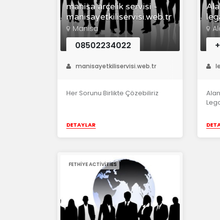
manisa arçelik servisi -
Ala
manisayetkiliservisi.web.tr
leg
Manisa
A
08502234022
+
manisayetkiliservisi.web.tr
l
Her Sorunu Birlikte Çözebiliriz
Alan
Lega
DETAYLAR
DET
FETHIYE ACTIVITIES