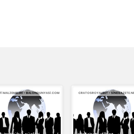
TI MALZEMELERI - BALONDUNYASI.COM
CRATOSROYALBET - SINEGAZETE.N