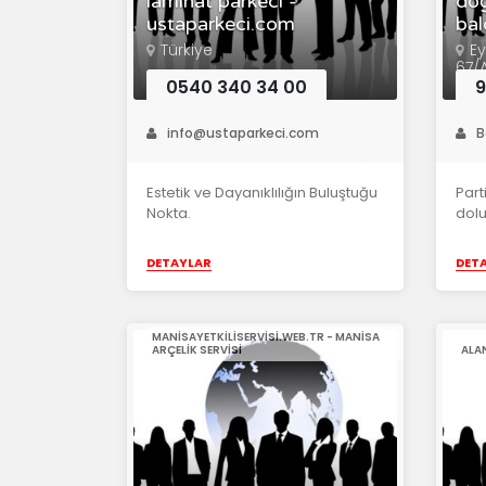
laminat parkeci -
doğ
ustaparkeci.com
ba
Türkiye
Ey
67/
0540 340 34 00
9
info@ustaparkeci.com
B
Estetik ve Dayanıklılığın Buluştuğu
Part
Nokta.
dolu
DETAYLAR
DET
MANISAYETKILISERVISI.WEB.TR - MANISA
ARÇELIK SERVISI
ALA