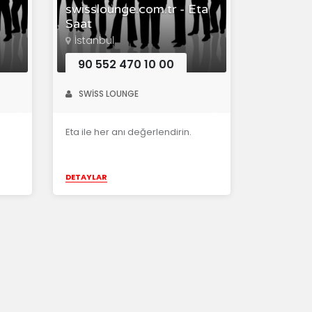
swisslounge.com.tr - Eta
Saat
İstanbul
90 552 470 10 00
SWİSS LOUNGE
Eta ile her anı değerlendirin.
DETAYLAR