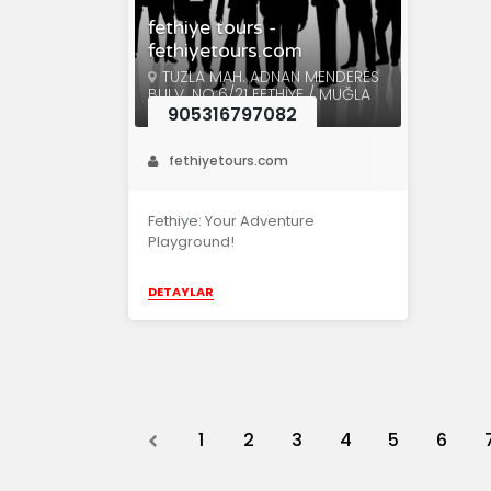
fethiye tours -
fethiyetours.com
TUZLA MAH. ADNAN MENDERES
BULV. NO:6/21 FETHİYE / MUĞLA
905316797082
fethiyetours.com
Fethiye: Your Adventure
Playground!
DETAYLAR
Previous
1
2
3
4
5
6