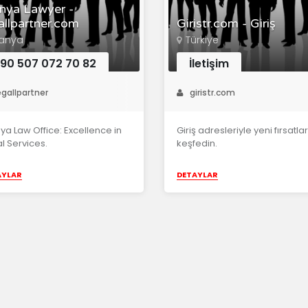
nya Lawyer -
allpartner.com
Giristr.com - Giriş
lanya
Türkiye
90 507 072 70 82
İletişim
egallpartner
giristr.com
ya Law Office: Excellence in
Giriş adresleriyle yeni fırsatlar
l Services.
keşfedin.
AYLAR
DETAYLAR