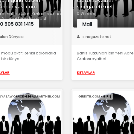
um günü süsleri -
cratosroyalbet -
londunyasi.com
sinegazete.net
üp sultan Mah Kızılay cad no
Global
A Sancaktepe İstanbul
0 505 831 1415
Mail
alon Dünyası
sinegazete.net
i modu aktif: Renkli balonlarla
Bahis Tutkunları İçin Yeni Adre
 bir dünya!
Cratosroyalbet
AYLAR
DETAYLAR
NYA LAW OFFICE -LEGALLPARTNER.COM
GIRISTR.COM - GIRIŞ