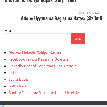
Unutulmaz Dünya Kupası Sürprizleri
gezinmesi
Sonraki yazı
Adobe Uygulama Başlatma Hatası Çözümü
Ara
Ara
Bedava Linkedin Takipçi Kasma
Facebook Takipçi Kazanma Ücretsiz
Linkedin Beğeni Çoğaltma Hilesi Parasız
Liste
Sayfa Listesi
SMS Onay
Spotify Dinlenme Yükleme Hilesi Ücretsiz