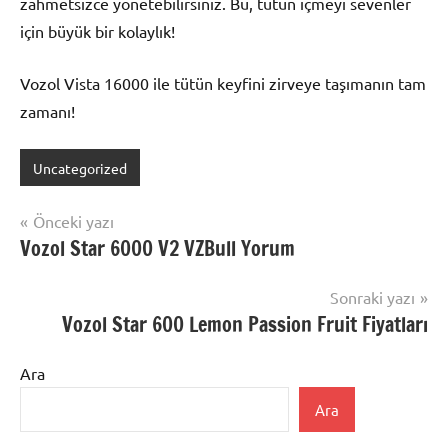
zahmetsizce yönetebilirsiniz. Bu, tütün içmeyi sevenler
için büyük bir kolaylık!
Vozol Vista 16000 ile tütün keyfini zirveye taşımanın tam
zamanı!
Uncategorized
Yazı
Önceki yazı
Vozol Star 6000 V2 VZBull Yorum
gezinmesi
Sonraki yazı
Vozol Star 600 Lemon Passion Fruit Fiyatları
Ara
Ara