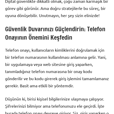
Dijital güvenlikte dikkatli olmak, çoğu zaman karmaşık bir
görev gibi görünür. Ama doğru stratejilerle bu süreç, bir
oyuna dönüşebilir. Unutmayın, her şey sizin elinizde!
Güvenlik Duvarınızı Güçlendirin: Telefon
Onayının Önemini Keşfedin
Telefon onayı, kullanıcıların kimliklerini doğrulamak için
bir telefon numarasının kullanılması anlamına gelir. Yani,
bir uygulamaya veya web sitesine giriş yaparken,
tanımladığınız telefon numarasına bir onay kodu
gönderilir ve bu kodu girerek giriş işlemini tamamlamanız
gerekir. Basit ama etkili bir yöntemdir.
Düşünün ki, birisi kişisel bilgilerinize ulaşmaya çalışıyor.
Şifrelerinizi bilmiyor ama telefonunuzu ele geçirdi. İşte
burada telefon onayı devreye giriyor. Siz, giriş yaparken o