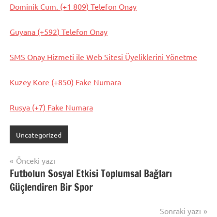
Dominik Cum. (+1 809) Telefon Onay
Guyana (+592) Telefon Onay
SMS Onay Hizmeti ile Web Sitesi Üyeliklerini Yönetme
Kuzey Kore (+850) Fake Numara
Rusya (+7) Fake Numara
Uncategorized
Yazı
Önceki yazı
Futbolun Sosyal Etkisi Toplumsal Bağları
gezinmesi
Güçlendiren Bir Spor
Sonraki yazı