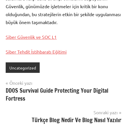
Güvenlik, günümüzde işletmeler için kritik bir konu
olduğundan, bu stratejilerin etkin bir şekilde uygulanması
büyük önem taşımaktadır.
Siber Güvenlik ve SOC L1
Siber Tehdit İstihbaratı Eğitimi
Uncategorized
Yazı
Önceki yazı
DDOS Survival Guide Protecting Your Digital
gezinmesi
Fortress
Sonraki yazı
Türkçe Blog Nedir Ve Blog Nasıl Yazılır