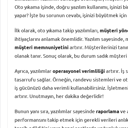
Oto yıkama işinde, doğru yazılım kullanımı, işinizi bi
yapar? İşte bu sorunun cevabı, işinizi büyütmek için 
İlk olarak, oto yıkama takip yazılımları,
müşteri yön
ihtiyaçlarını anlamak önemlidir. Yazılım sayesinde, mü
artırır. Müşterilerinizi ta
müşteri memnuniyetini
olanak tanır. Sonuç olarak, bu durum sadık müşteri 
Ayrıca, yazılımlar
artırır. İ
operasyonel verimliliği
tasarrufu sağlar. Örneğin, randevu sistemleri ve ot
iş gücünüzü daha verimli kullanabilirsiniz. İşletmeni
artırır. Unutmayın, her dakika değerlidir!
Bunun yanı sıra, yazılımlar sayesinde
ve 
raporlama
performansını takip etmek için gerekli verileri anlı
tercih edildiğini veya hangi saatlerde yoğunluk yaşa