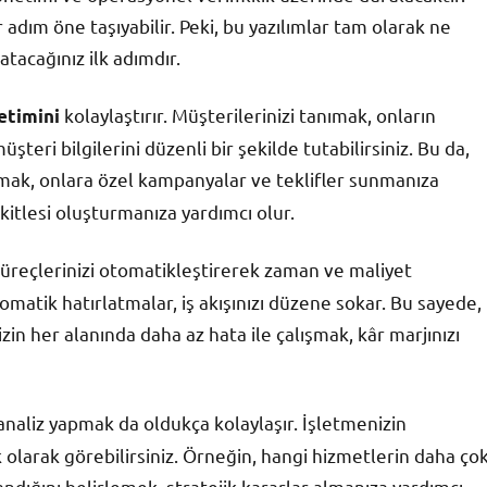
r adım öne taşıyabilir. Peki, bu yazılımlar tam olarak ne
atacağınız ilk adımdır.
kolaylaştırır. Müşterilerinizi tanımak, onların
etimini
şteri bilgilerini düzenli bir şekilde tutabilirsiniz. Bu da,
nımak, onlara özel kampanyalar ve teklifler sunmanıza
kitlesi oluşturmanıza yardımcı olur.
ş süreçlerinizi otomatikleştirerek zaman ve maliyet
omatik hatırlatmalar, iş akışınızı düzene sokar. Bu sayede,
zin her alanında daha az hata ile çalışmak, kâr marjınızı
analiz yapmak da oldukça kolaylaşır. İşletmenizin
k olarak görebilirsiniz. Örneğin, hangi hizmetlerin daha ço
ndığını belirlemek, stratejik kararlar almanıza yardımcı