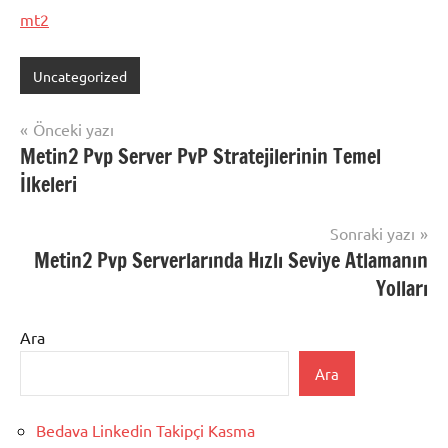
mt2
Uncategorized
Yazı
Önceki yazı
Metin2 Pvp Server PvP Stratejilerinin Temel
gezinmesi
İlkeleri
Sonraki yazı
Metin2 Pvp Serverlarında Hızlı Seviye Atlamanın
Yolları
Ara
Ara
Bedava Linkedin Takipçi Kasma