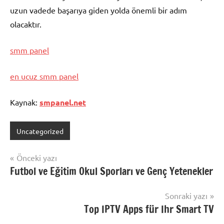
uzun vadede başarıya giden yolda önemli bir adım
olacaktır.
smm panel
en ucuz smm panel
Kaynak:
smpanel.net
Uncategorized
Yazı
Önceki yazı
Futbol ve Eğitim Okul Sporları ve Genç Yetenekler
gezinmesi
Sonraki yazı
Top IPTV Apps für Ihr Smart TV