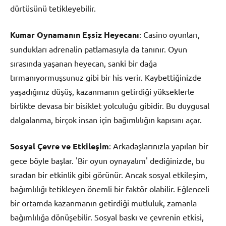
dürtüsünü tetikleyebilir.
Kumar Oynamanın Eşsiz Heyecanı
: Casino oyunları,
sundukları adrenalin patlamasıyla da tanınır. Oyun
sırasında yaşanan heyecan, sanki bir dağa
tırmanıyormuşsunuz gibi bir his verir. Kaybettiğinizde
yaşadığınız düşüş, kazanmanın getirdiği yükseklerle
birlikte devasa bir bisiklet yolculuğu gibidir. Bu duygusal
dalgalanma, birçok insan için bağımlılığın kapısını açar.
Sosyal Çevre ve Etkileşim
: Arkadaşlarınızla yapılan bir
gece böyle başlar. 'Bir oyun oynayalım' dediğinizde, bu
sıradan bir etkinlik gibi görünür. Ancak sosyal etkileşim,
bağımlılığı tetikleyen önemli bir faktör olabilir. Eğlenceli
bir ortamda kazanmanın getirdiği mutluluk, zamanla
bağımlılığa dönüşebilir. Sosyal baskı ve çevrenin etkisi,