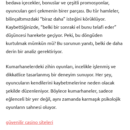
bedava içecekler, bonuslar ve çeşitli promosyonlar,
oyuncuları geri çekmenin birer parçası. Bu tür hamleler,
bilinçaltımızdaki “biraz daha” isteğini körüklüyor.
Kaybettiğinizde, “belki bir sonraki el bunu telafi eder”
düşüncesi harekete geçiyor. Peki, bu döngüden
kurtulmak mümkün mü? Bu sorunun yanıtı, belki de daha
derin bir analiz gerektiriyor.
Kumarhanelerdeki zihin oyunları, incelikle işlenmiş ve
dikkatlice tasarlanmış bir deneyim sunuyor. Her şey,
oyuncuların kendilerini kaybetmelerine neden olacak
şekilde düzenleniyor. Böylece kumarhaneler, sadece
eğlenceli bir yer değil, aynı zamanda karmaşık psikolojik
oyunların sahnesi oluyor.
güvenilir casino siteleri