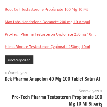
Root Cell Testesterone Propi̇anate 100 Mg 10 Ml
Max Labs Nandrolone Decanote 200 mg 10 Ampul
Pro-Tech Pharma Testosteron Cypi̇onate 250mg 10ml
Hilma Biocare Testosteron Cypi̇onate 250mg 10ml
Uncategorized
Yazı
Önceki yazı
Dek Pharma Anapolon 40 Mg 100 Tablet Satın Al
gezinmesi
Sonraki yazı
Pro-Tech Pharma Testosteron Propionate 100
Mg 10 Ml Sipariş