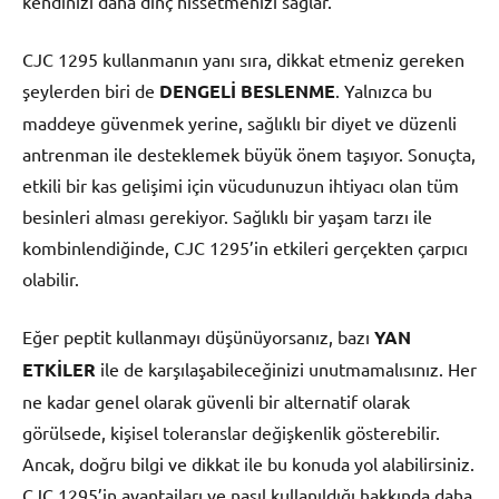
kendinizi daha dinç hissetmenizi sağlar.
CJC 1295 kullanmanın yanı sıra, dikkat etmeniz gereken
şeylerden biri de
DENGELİ BESLENME
. Yalnızca bu
maddeye güvenmek yerine, sağlıklı bir diyet ve düzenli
antrenman ile desteklemek büyük önem taşıyor. Sonuçta,
etkili bir kas gelişimi için vücudunuzun ihtiyacı olan tüm
besinleri alması gerekiyor. Sağlıklı bir yaşam tarzı ile
kombinlendiğinde, CJC 1295’in etkileri gerçekten çarpıcı
olabilir.
Eğer peptit kullanmayı düşünüyorsanız, bazı
YAN
ETKİLER
ile de karşılaşabileceğinizi unutmamalısınız. Her
ne kadar genel olarak güvenli bir alternatif olarak
görülsede, kişisel toleranslar değişkenlik gösterebilir.
Ancak, doğru bilgi ve dikkat ile bu konuda yol alabilirsiniz.
CJC 1295’in avantajları ve nasıl kullanıldığı hakkında daha