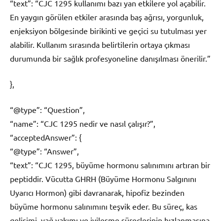
“text”: “CJC 1295 kullanımı bazı yan etkilere yol açabilir.
En yaygın görülen etkiler arasında baş ağrısı, yorgunluk,
enjeksiyon bölgesinde birikinti ve geçici su tutulması yer
alabilir. Kullanım sırasında belirtilerin ortaya çıkması
durumunda bir sağlık profesyoneline danışılması önerilir.”
},
“@type”: “Question”,
“name”: “CJC 1295 nedir ve nasıl çalışır?”,
“acceptedAnswer”: {
“@type”: “Answer”,
“text”: “CJC 1295, büyüme hormonu salınımını artıran bir
peptiddir. Vücutta GHRH (Büyüme Hormonu Salgınını
Uyarıcı Hormon) gibi davranarak, hipofiz bezinden
büyüme hormonu salınımını teşvik eder. Bu süreç, kas
gelişimi, yağ yakımı ve iyileşme süreçlerinin hızlanmasına