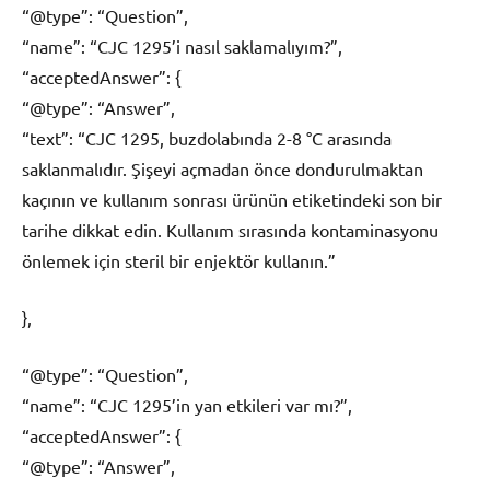
“@type”: “Question”,
“name”: “CJC 1295’i nasıl saklamalıyım?”,
“acceptedAnswer”: {
“@type”: “Answer”,
“text”: “CJC 1295, buzdolabında 2-8 °C arasında
saklanmalıdır. Şişeyi açmadan önce dondurulmaktan
kaçının ve kullanım sonrası ürünün etiketindeki son bir
tarihe dikkat edin. Kullanım sırasında kontaminasyonu
önlemek için steril bir enjektör kullanın.”
},
“@type”: “Question”,
“name”: “CJC 1295’in yan etkileri var mı?”,
“acceptedAnswer”: {
“@type”: “Answer”,