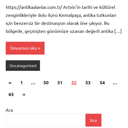
https://antikaalanlar.com.tr/ Artvin'in tarihi ve kültürel
zenginlikleriyle dolu ilçesi Kemalpaşa, antika tutkunları
için benzersiz bir destinasyon olarak öne çıkıyor. Bu
bölgede, geçmişten günümüze uzanan değerli antika […]
Devamını oku
Uncategorized
Yazı
Önceki
«
1
…
50
51
52
53
54
…
sayfalaması
yazılar
Sonraki
63
»
yazılar
Ara
Ara