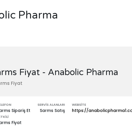
olic Pharma
rms Fiyat - Anabolic Pharma
rms Fiyat
ELEFON
SERVIS ALANLARI
WEBSITE
arms Sipariş Et
Sarms Satış
https://anabolicpharma1.
ETKILI
arms Fiyat