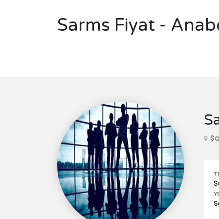
Sarms Fiyat - Anab
Sa
Sa
T
S
Y
S